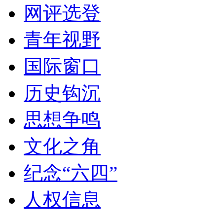
网评选登
青年视野
国际窗口
历史钩沉
思想争鸣
文化之角
纪念“六四”
人权信息