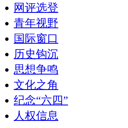
网评选登
青年视野
国际窗口
历史钩沉
思想争鸣
文化之角
纪念“六四”
人权信息