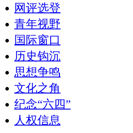
网评选登
青年视野
国际窗口
历史钩沉
思想争鸣
文化之角
纪念“六四”
人权信息