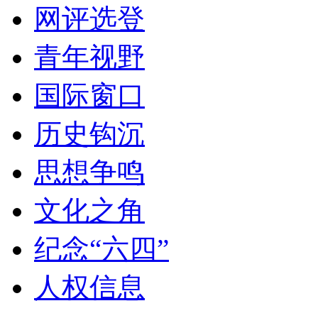
网评选登
青年视野
国际窗口
历史钩沉
思想争鸣
文化之角
纪念“六四”
人权信息