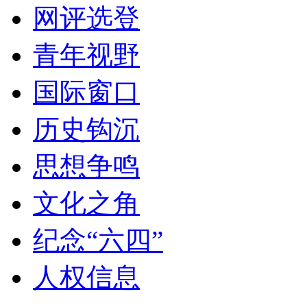
网评选登
青年视野
国际窗口
历史钩沉
思想争鸣
文化之角
纪念“六四”
人权信息