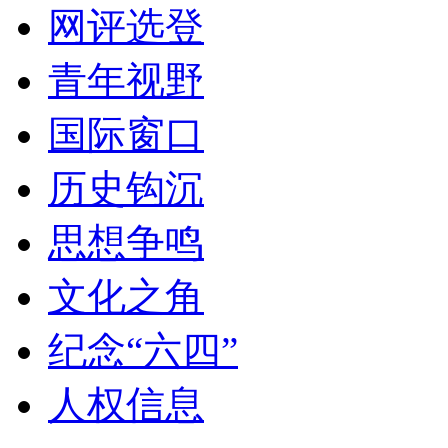
网评选登
青年视野
国际窗口
历史钩沉
思想争鸣
文化之角
纪念“六四”
人权信息