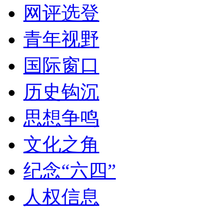
网评选登
青年视野
国际窗口
历史钩沉
思想争鸣
文化之角
纪念“六四”
人权信息