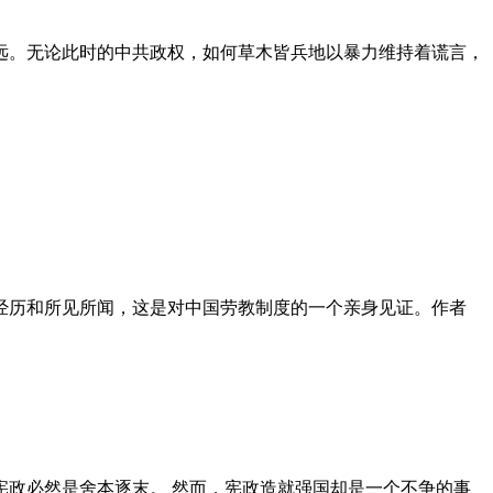
远。无论此时的中共政权，如何草木皆兵地以暴力维持着谎言，
泪经历和所见所闻，这是对中国劳教制度的一个亲身见证。作者
政必然是舍本逐末。 然而，宪政造就强国却是一个不争的事