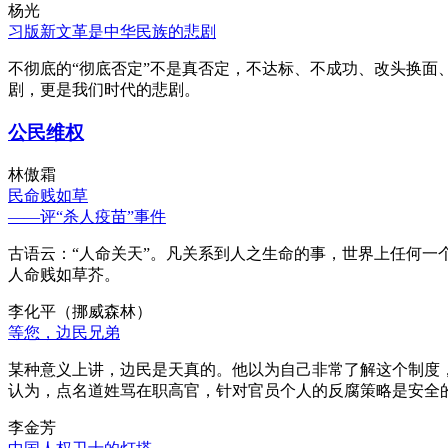
杨光
习版新文革是中华民族的悲剧
不彻底的“彻底否定”不是真否定，不达标、不成功、改头换面
剧，更是我们时代的悲剧。
公民维权
林傲霜
民命贱如草
——评“杀人疫苗”事件
古语云：“人命关天”。凡关系到人之生命的事，世界上任何一个
人命贱如草芥。
李化平（挪威森林）
等您，边民兄弟
某种意义上讲，边民是天真的。他以为自己非常了解这个制度
认为，点名道姓骂在职高官，针对官员个人的反腐策略是安全
李金芳