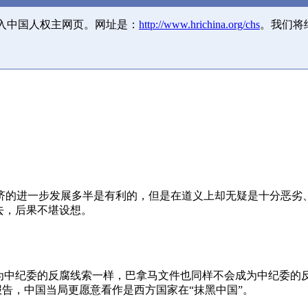
并入中国人权主网页。网址是：
http://www.hrichina.org/chs
。我们将
济的进一步发展多半是有利的，但是在道义上却无疑是十分恶劣
去，后果不堪设想。
成为中纪委的反腐线索一样，巴拿马文件也同样不会成为中纪委的
报告，中国当局更愿意看作是西方国家在“抹黑中国”。