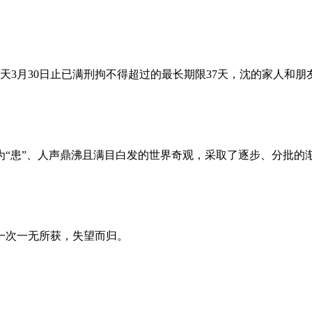
昨天3月30日止已满刑拘不得超过的最长期限37天，沈的家人和
为“患”、人声鼎沸且满目白发的世界奇观，采取了逐步、分批的
一次一无所获，失望而归。