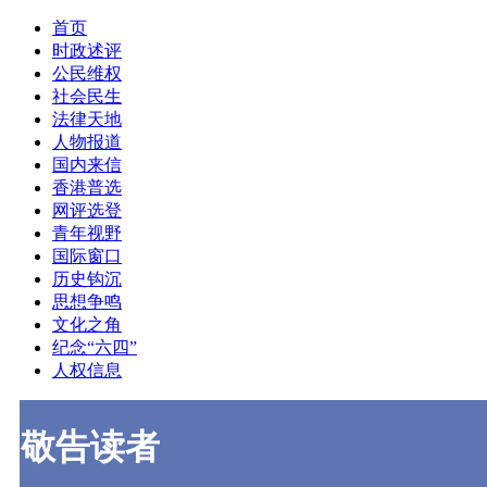
首页
时政述评
公民维权
社会民生
法律天地
人物报道
国内来信
香港普选
网评选登
青年视野
国际窗口
历史钩沉
思想争鸣
文化之角
纪念“六四”
人权信息
敬告读者