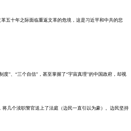
文革五十年之际面临重返文革的危境，这是习近平和中共的悲
度”、“三个自信”，甚至掌握了“宇宙真理”的中国政府，却视
，将几个渎职警官送上了法庭（边民一直引以为豪）。边民坚持