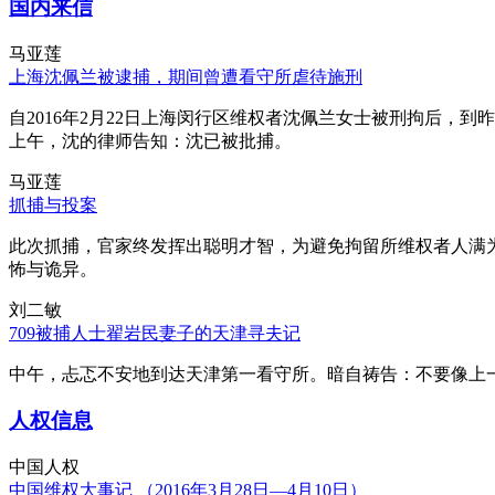
国内来信
马亚莲
上海沈佩兰被逮捕，期间曾遭看守所虐待施刑
自2016年2月22日上海闵行区维权者沈佩兰女士被刑拘后，到
上午，沈的律师告知：沈已被批捕。
马亚莲
抓捕与投案
此次抓捕，官家终发挥出聪明才智，为避免拘留所维权者人满
怖与诡异。
刘二敏
709被捕人士翟岩民妻子的天津寻夫记
中午，忐忑不安地到达天津第一看守所。暗自祷告：不要像上
人权信息
中国人权
中国维权大事记 （2016年3月28日—4月10日）