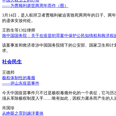
中国人权卫士的灯塔
——为曹顺利逝世两周年而作（图）
3月14日，是人权捍卫者曹顺利被迫害致死两周年的日子。两
的遗体安放何处。
王胜生等13位律师
致中国国务院：关于在疫苗犯罪案中保护公民知情权和救济权
该案事发和救济牵涉中国国务院辖下的公安部、国家卫生和计
求。
社会民生
王德邦
极权体制性的毒瘤
——评山东疫苗事件
今天中国疫苗事件只不过是极权毒瘤外化的一个表征，它与历
须从革除极权制度入手……唯有如此，因权力屠杀而产生的人
肖国珍
从睁眼之罪到越洋要挟