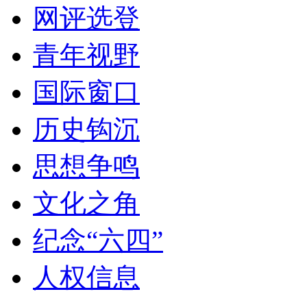
网评选登
青年视野
国际窗口
历史钩沉
思想争鸣
文化之角
纪念“六四”
人权信息