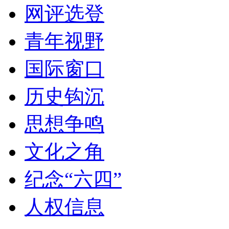
网评选登
青年视野
国际窗口
历史钩沉
思想争鸣
文化之角
纪念“六四”
人权信息