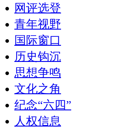
网评选登
青年视野
国际窗口
历史钩沉
思想争鸣
文化之角
纪念“六四”
人权信息