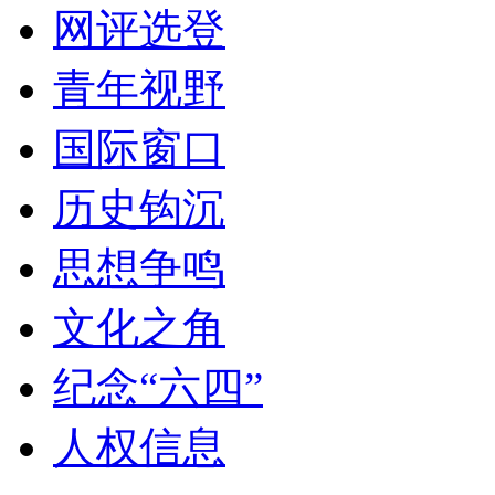
网评选登
青年视野
国际窗口
历史钩沉
思想争鸣
文化之角
纪念“六四”
人权信息