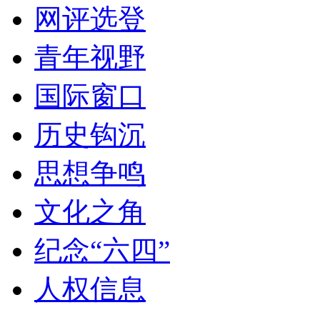
网评选登
青年视野
国际窗口
历史钩沉
思想争鸣
文化之角
纪念“六四”
人权信息