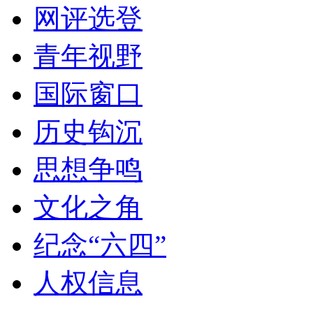
网评选登
青年视野
国际窗口
历史钩沉
思想争鸣
文化之角
纪念“六四”
人权信息