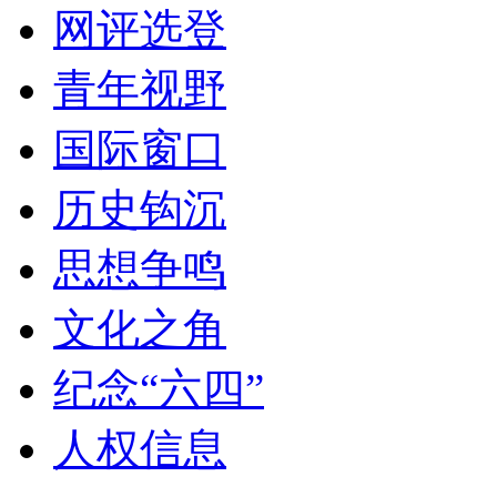
网评选登
青年视野
国际窗口
历史钩沉
思想争鸣
文化之角
纪念“六四”
人权信息