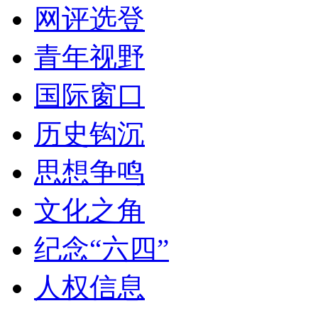
网评选登
青年视野
国际窗口
历史钩沉
思想争鸣
文化之角
纪念“六四”
人权信息