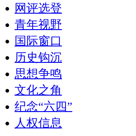
网评选登
青年视野
国际窗口
历史钩沉
思想争鸣
文化之角
纪念“六四”
人权信息