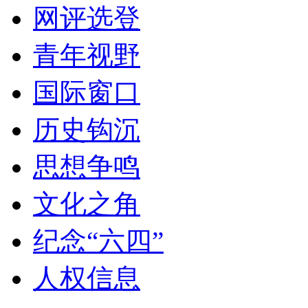
网评选登
青年视野
国际窗口
历史钩沉
思想争鸣
文化之角
纪念“六四”
人权信息