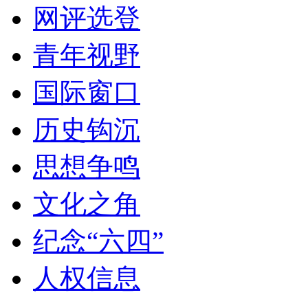
网评选登
青年视野
国际窗口
历史钩沉
思想争鸣
文化之角
纪念“六四”
人权信息