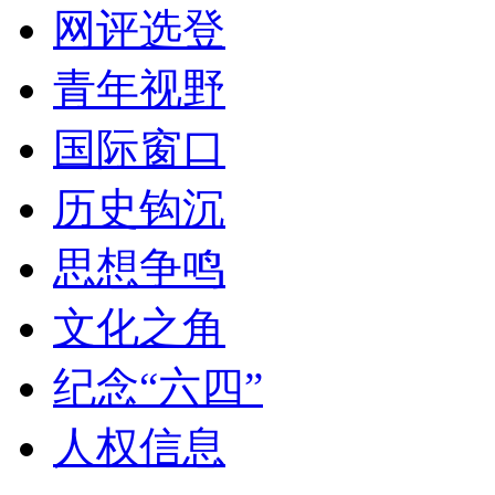
网评选登
青年视野
国际窗口
历史钩沉
思想争鸣
文化之角
纪念“六四”
人权信息