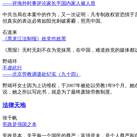
——评海外时事评论家长平国内家人被人质
中共当局在本案中的作为，又一次证明：凡专制政权皆恐惧于
但真实的表达必将如阳光刺破雾霾，照亮中国。
石道来
《黑龙江法制报》姓党也姓黑
《黑报》无时无刻不在为党抹黑，在中国，难道姓党的媒体都
野靖环
不虚此行
——北京劳教调遣处纪实（九十四）
野靖环女士因为上访维权，于2007年被处以劳教1年9个月
说，她之所以写此书，就是为了最终废除劳教制度。
法律天地
张千帆
宪政是强国之本
宪政是本，关乎每一个国民的尊严；富强是末，是个人尊严和