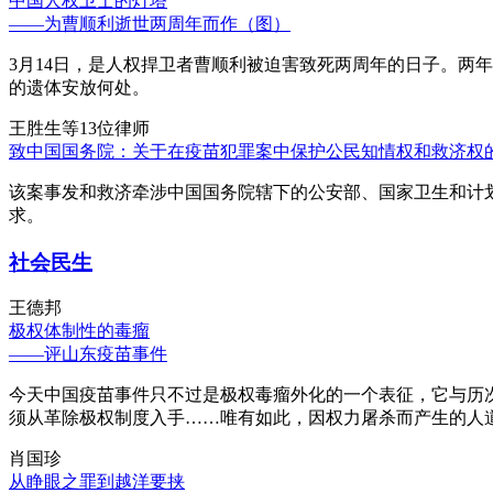
中国人权卫士的灯塔
——为曹顺利逝世两周年而作（图）
3月14日，是人权捍卫者曹顺利被迫害致死两周年的日子。两
的遗体安放何处。
王胜生等13位律师
致中国国务院：关于在疫苗犯罪案中保护公民知情权和救济权
该案事发和救济牵涉中国国务院辖下的公安部、国家卫生和计
求。
社会民生
王德邦
极权体制性的毒瘤
——评山东疫苗事件
今天中国疫苗事件只不过是极权毒瘤外化的一个表征，它与历
须从革除极权制度入手……唯有如此，因权力屠杀而产生的人
肖国珍
从睁眼之罪到越洋要挟