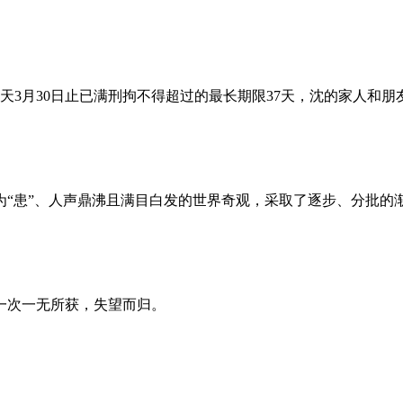
昨天3月30日止已满刑拘不得超过的最长期限37天，沈的家人和
为“患”、人声鼎沸且满目白发的世界奇观，采取了逐步、分批的
一次一无所获，失望而归。