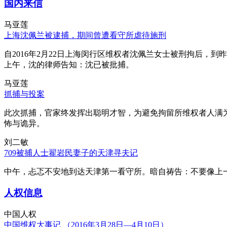
国内来信
马亚莲
上海沈佩兰被逮捕，期间曾遭看守所虐待施刑
自2016年2月22日上海闵行区维权者沈佩兰女士被刑拘后，到
上午，沈的律师告知：沈已被批捕。
马亚莲
抓捕与投案
此次抓捕，官家终发挥出聪明才智，为避免拘留所维权者人满
怖与诡异。
刘二敏
709被捕人士翟岩民妻子的天津寻夫记
中午，忐忑不安地到达天津第一看守所。暗自祷告：不要像上
人权信息
中国人权
中国维权大事记 （2016年3月28日—4月10日）