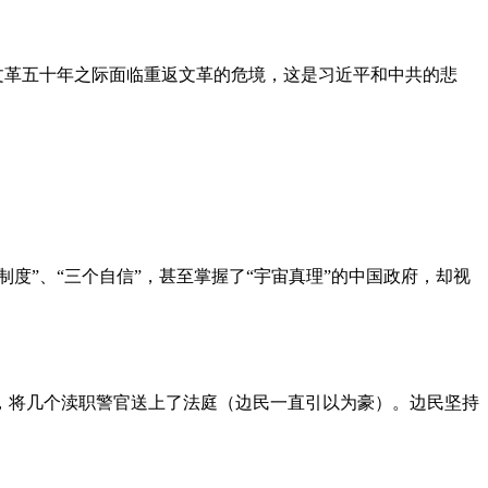
文革五十年之际面临重返文革的危境，这是习近平和中共的悲
度”、“三个自信”，甚至掌握了“宇宙真理”的中国政府，却视
，将几个渎职警官送上了法庭（边民一直引以为豪）。边民坚持