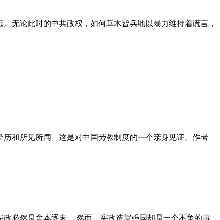
远。无论此时的中共政权，如何草木皆兵地以暴力维持着谎言，
泪经历和所见所闻，这是对中国劳教制度的一个亲身见证。作者
政必然是舍本逐末。 然而，宪政造就强国却是一个不争的事