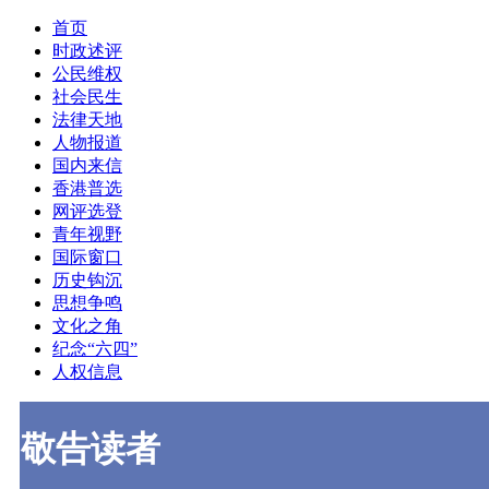
首页
时政述评
公民维权
社会民生
法律天地
人物报道
国内来信
香港普选
网评选登
青年视野
国际窗口
历史钩沉
思想争鸣
文化之角
纪念“六四”
人权信息
敬告读者