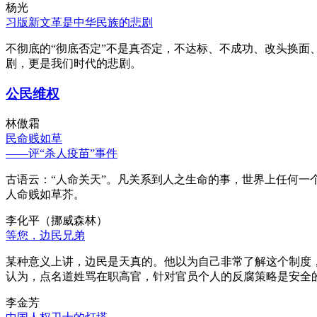
杨光
习版新文革是中华民族的悲剧
不彻底的“彻底否定”不是真否定，不达标、不成功、改头换面
剧，更是我们时代的悲剧。
公民维权
林傲霜
民命贱如草
——评“杀人疫苗”事件
古语云：“人命关天”。凡关系到人之生命的事，世界上任何一个
人命贱如草芥。
李化平（挪威森林）
等您，边民兄弟
某种意义上讲，边民是天真的。他以为自己非常了解这个制度
认为，点名道姓骂在职高官，针对官员个人的反腐策略是安全
李金芳