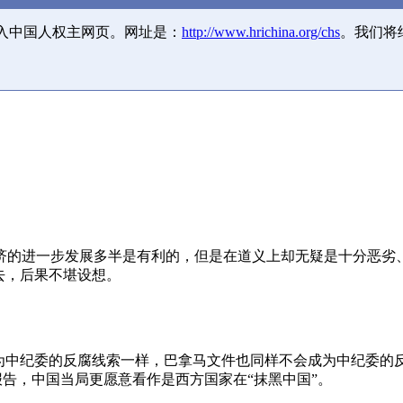
并入中国人权主网页。网址是：
http://www.hrichina.org/chs
。我们将
济的进一步发展多半是有利的，但是在道义上却无疑是十分恶劣
去，后果不堪设想。
成为中纪委的反腐线索一样，巴拿马文件也同样不会成为中纪委的
报告，中国当局更愿意看作是西方国家在“抹黑中国”。