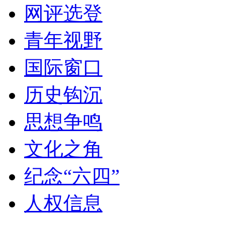
网评选登
青年视野
国际窗口
历史钩沉
思想争鸣
文化之角
纪念“六四”
人权信息