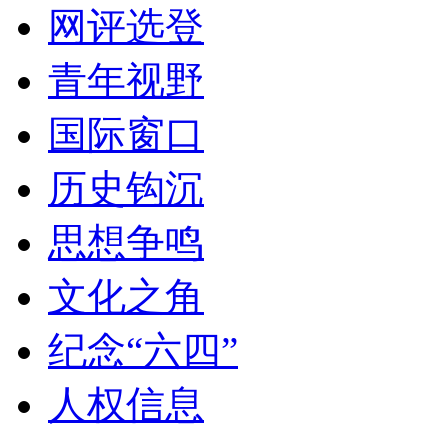
网评选登
青年视野
国际窗口
历史钩沉
思想争鸣
文化之角
纪念“六四”
人权信息