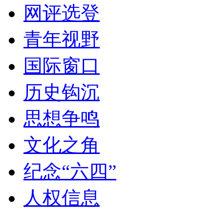
网评选登
青年视野
国际窗口
历史钩沉
思想争鸣
文化之角
纪念“六四”
人权信息