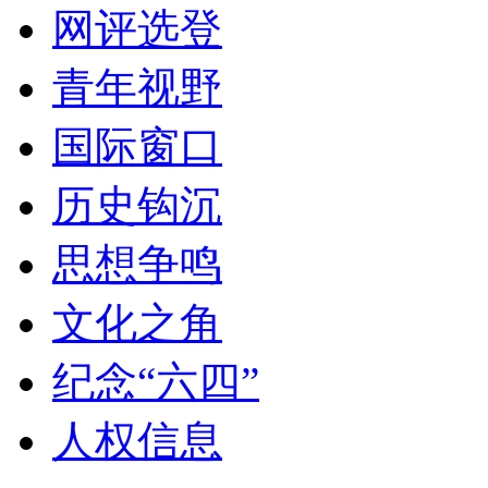
网评选登
青年视野
国际窗口
历史钩沉
思想争鸣
文化之角
纪念“六四”
人权信息