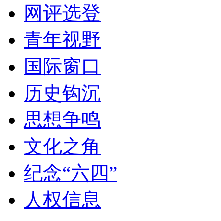
网评选登
青年视野
国际窗口
历史钩沉
思想争鸣
文化之角
纪念“六四”
人权信息