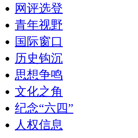
网评选登
青年视野
国际窗口
历史钩沉
思想争鸣
文化之角
纪念“六四”
人权信息