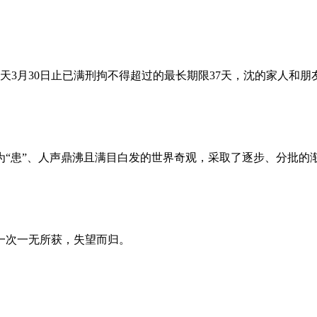
昨天3月30日止已满刑拘不得超过的最长期限37天，沈的家人和
为“患”、人声鼎沸且满目白发的世界奇观，采取了逐步、分批的
一次一无所获，失望而归。