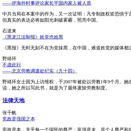
——评海外时事评论家长平国内家人被人质
中共当局在本案中的作为，又一次证明：凡专制政权皆恐惧于
但真实的表达必将如阳光刺破雾霾，照亮中国。
石道来
《黑龙江法制报》姓党也姓黑
《黑报》无时无刻不在为党抹黑，在中国，难道姓党的媒体都
野靖环
不虚此行
——北京劳教调遣处纪实（九十四）
野靖环女士因为上访维权，于2007年被处以劳教1年9个月
说，她之所以写此书，就是为了最终废除劳教制度。
法律天地
张千帆
宪政是强国之本
宪政是本，关乎每一个国民的尊严；富强是末，是个人尊严和