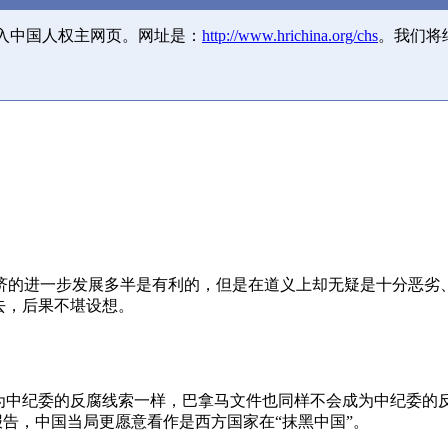
并入中国人权主网页。网址是：
http://www.hrichina.org/chs
。我们将
济的进一步发展多半是有利的，但是在道义上却无疑是十分恶劣
去，后果不堪设想。
成为中纪委的反腐线索一样，巴拿马文件也同样不会成为中纪委的
报告，中国当局更愿意看作是西方国家在“抹黑中国”。