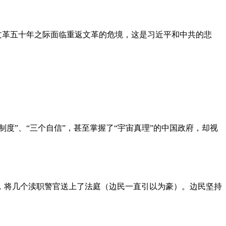
文革五十年之际面临重返文革的危境，这是习近平和中共的悲
度”、“三个自信”，甚至掌握了“宇宙真理”的中国政府，却视
，将几个渎职警官送上了法庭（边民一直引以为豪）。边民坚持