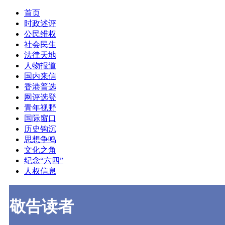
首页
时政述评
公民维权
社会民生
法律天地
人物报道
国内来信
香港普选
网评选登
青年视野
国际窗口
历史钩沉
思想争鸣
文化之角
纪念“六四”
人权信息
敬告读者