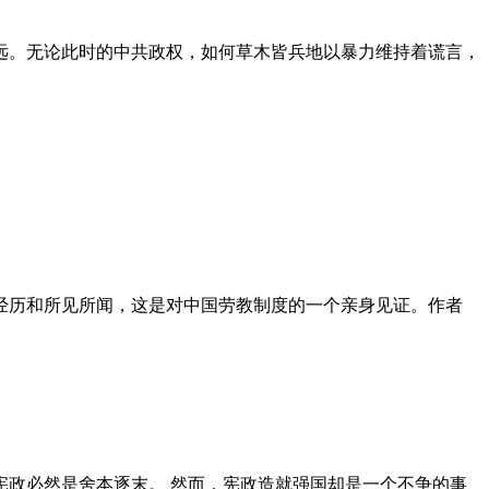
远。无论此时的中共政权，如何草木皆兵地以暴力维持着谎言，
泪经历和所见所闻，这是对中国劳教制度的一个亲身见证。作者
政必然是舍本逐末。 然而，宪政造就强国却是一个不争的事