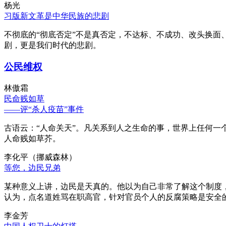
杨光
习版新文革是中华民族的悲剧
不彻底的“彻底否定”不是真否定，不达标、不成功、改头换面
剧，更是我们时代的悲剧。
公民维权
林傲霜
民命贱如草
——评“杀人疫苗”事件
古语云：“人命关天”。凡关系到人之生命的事，世界上任何一个
人命贱如草芥。
李化平（挪威森林）
等您，边民兄弟
某种意义上讲，边民是天真的。他以为自己非常了解这个制度
认为，点名道姓骂在职高官，针对官员个人的反腐策略是安全
李金芳