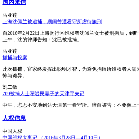
国内来信
马亚莲
上海沈佩兰被逮捕，期间曾遭看守所虐待施刑
自2016年2月22日上海闵行区维权者沈佩兰女士被刑拘后，到
上午，沈的律师告知：沈已被批捕。
马亚莲
抓捕与投案
此次抓捕，官家终发挥出聪明才智，为避免拘留所维权者人满
怖与诡异。
刘二敏
709被捕人士翟岩民妻子的天津寻夫记
中午，忐忑不安地到达天津第一看守所。暗自祷告：不要像上
人权信息
中国人权
中国维权大事记 （2016年3月28日—4月10日）