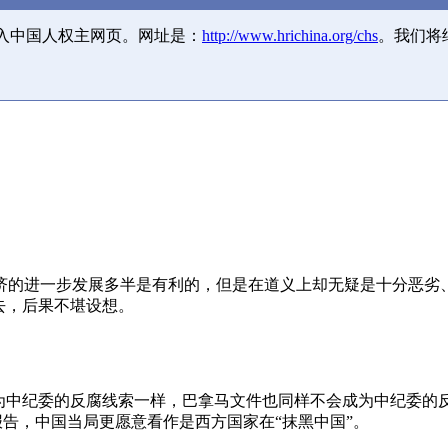
并入中国人权主网页。网址是：
http://www.hrichina.org/chs
。我们将
济的进一步发展多半是有利的，但是在道义上却无疑是十分恶劣
去，后果不堪设想。
成为中纪委的反腐线索一样，巴拿马文件也同样不会成为中纪委的
报告，中国当局更愿意看作是西方国家在“抹黑中国”。