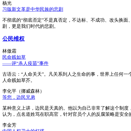
杨光
习版新文革是中华民族的悲剧
不彻底的“彻底否定”不是真否定，不达标、不成功、改头换面
剧，更是我们时代的悲剧。
公民维权
林傲霜
民命贱如草
——评“杀人疫苗”事件
古语云：“人命关天”。凡关系到人之生命的事，世界上任何一个
人命贱如草芥。
李化平（挪威森林）
等您，边民兄弟
某种意义上讲，边民是天真的。他以为自己非常了解这个制度
认为，点名道姓骂在职高官，针对官员个人的反腐策略是安全
李金芳