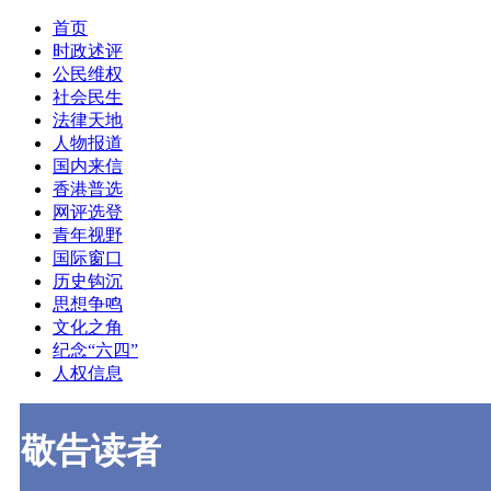
首页
时政述评
公民维权
社会民生
法律天地
人物报道
国内来信
香港普选
网评选登
青年视野
国际窗口
历史钩沉
思想争鸣
文化之角
纪念“六四”
人权信息
敬告读者