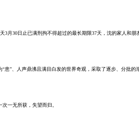
昨天3月30日止已满刑拘不得超过的最长期限37天，沈的家人和
为“患”、人声鼎沸且满目白发的世界奇观，采取了逐步、分批的
一次一无所获，失望而归。