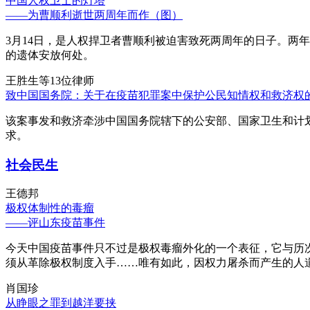
中国人权卫士的灯塔
——为曹顺利逝世两周年而作（图）
3月14日，是人权捍卫者曹顺利被迫害致死两周年的日子。两
的遗体安放何处。
王胜生等13位律师
致中国国务院：关于在疫苗犯罪案中保护公民知情权和救济权
该案事发和救济牵涉中国国务院辖下的公安部、国家卫生和计
求。
社会民生
王德邦
极权体制性的毒瘤
——评山东疫苗事件
今天中国疫苗事件只不过是极权毒瘤外化的一个表征，它与历
须从革除极权制度入手……唯有如此，因权力屠杀而产生的人
肖国珍
从睁眼之罪到越洋要挟