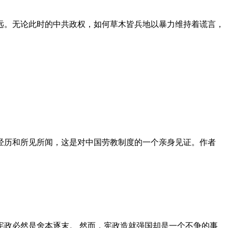
远。无论此时的中共政权，如何草木皆兵地以暴力维持着谎言，
泪经历和所见所闻，这是对中国劳教制度的一个亲身见证。作者
政必然是舍本逐末。 然而，宪政造就强国却是一个不争的事