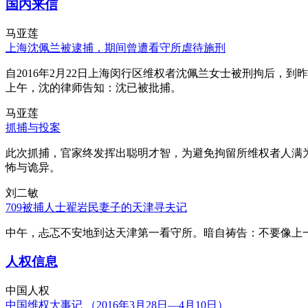
国内来信
马亚莲
上海沈佩兰被逮捕，期间曾遭看守所虐待施刑
自2016年2月22日上海闵行区维权者沈佩兰女士被刑拘后，到
上午，沈的律师告知：沈已被批捕。
马亚莲
抓捕与投案
此次抓捕，官家终发挥出聪明才智，为避免拘留所维权者人满
怖与诡异。
刘二敏
709被捕人士翟岩民妻子的天津寻夫记
中午，忐忑不安地到达天津第一看守所。暗自祷告：不要像上
人权信息
中国人权
中国维权大事记 （2016年3月28日—4月10日）