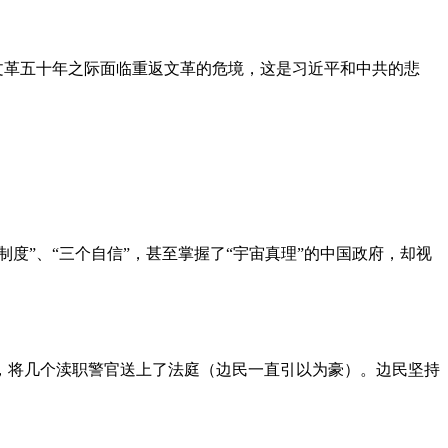
文革五十年之际面临重返文革的危境，这是习近平和中共的悲
度”、“三个自信”，甚至掌握了“宇宙真理”的中国政府，却视
，将几个渎职警官送上了法庭（边民一直引以为豪）。边民坚持