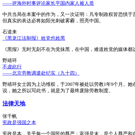
——评海外时事评论家长平国内家人被人质
中共当局在本案中的作为，又一次证明：凡专制政权皆恐惧于
但真实的表达必将如阳光刺破雾霾，照亮中国。
石道来
《黑龙江法制报》姓党也姓黑
《黑报》无时无刻不在为党抹黑，在中国，难道姓党的媒体都
野靖环
不虚此行
——北京劳教调遣处纪实（九十四）
野靖环女士因为上访维权，于2007年被处以劳教1年9个月
说，她之所以写此书，就是为了最终废除劳教制度。
法律天地
张千帆
宪政是强国之本
宪政是本，关乎每一个国民的尊严；富强是末，是个人尊严和