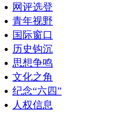
网评选登
青年视野
国际窗口
历史钩沉
思想争鸣
文化之角
纪念“六四”
人权信息