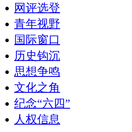
网评选登
青年视野
国际窗口
历史钩沉
思想争鸣
文化之角
纪念“六四”
人权信息