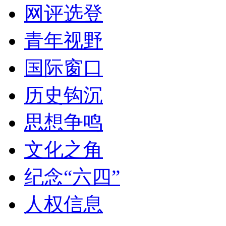
网评选登
青年视野
国际窗口
历史钩沉
思想争鸣
文化之角
纪念“六四”
人权信息