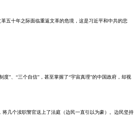
文革五十年之际面临重返文革的危境，这是习近平和中共的悲
度”、“三个自信”，甚至掌握了“宇宙真理”的中国政府，却视
，将几个渎职警官送上了法庭（边民一直引以为豪）。边民坚持