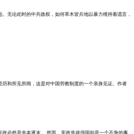
远。无论此时的中共政权，如何草木皆兵地以暴力维持着谎言，
泪经历和所见所闻，这是对中国劳教制度的一个亲身见证。作者
政必然是舍本逐末。 然而，宪政造就强国却是一个不争的事