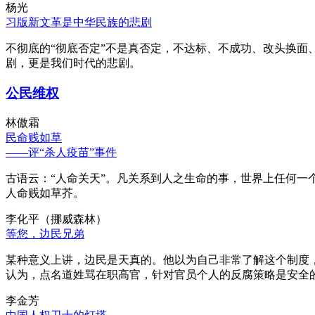
杨光
习版新文革是中华民族的悲剧
不彻底的“彻底否定”不是真否定，不达标、不成功、改头换面
剧，更是我们时代的悲剧。
公民维权
林傲霜
民命贱如草
——评“杀人疫苗”事件
古语云：“人命关天”。凡关系到人之生命的事，世界上任何一个
人命贱如草芥。
李化平（挪威森林）
等您，边民兄弟
某种意义上讲，边民是天真的。他以为自己非常了解这个制度
认为，点名道姓骂在职高官，针对官员个人的反腐策略是安全
李金芳