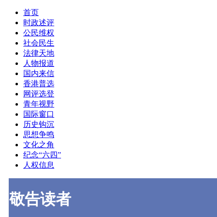
首页
时政述评
公民维权
社会民生
法律天地
人物报道
国内来信
香港普选
网评选登
青年视野
国际窗口
历史钩沉
思想争鸣
文化之角
纪念“六四”
人权信息
敬告读者