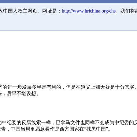
并入中国人权主网页。网址是：
http://www.hrichina.org/chs
。我们将
济的进一步发展多半是有利的，但是在道义上却无疑是十分恶劣
去，后果不堪设想。
成为中纪委的反腐线索一样，巴拿马文件也同样不会成为中纪委的
报告，中国当局更愿意看作是西方国家在“抹黑中国”。