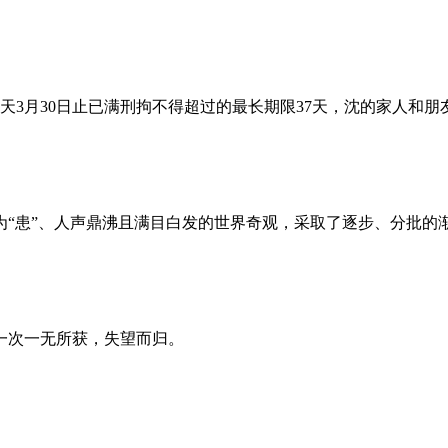
昨天3月30日止已满刑拘不得超过的最长期限37天，沈的家人和
为“患”、人声鼎沸且满目白发的世界奇观，采取了逐步、分批的
一次一无所获，失望而归。