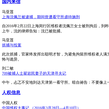
国内来信
马亚莲
上海沈佩兰被逮捕，期间曾遭看守所虐待施刑
自2016年2月22日上海闵行区维权者沈佩兰女士被刑拘后，到
上午，沈的律师告知：沈已被批捕。
马亚莲
抓捕与投案
此次抓捕，官家终发挥出聪明才智，为避免拘留所维权者人满
怖与诡异。
刘二敏
709被捕人士翟岩民妻子的天津寻夫记
中午，忐忑不安地到达天津第一看守所。暗自祷告：不要像上
人权信息
中国人权
中国维权大事记 （2016年3月28日—4月10日）