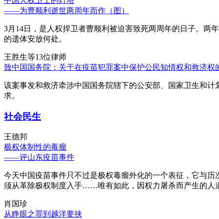
中国人权卫士的灯塔
——为曹顺利逝世两周年而作（图）
3月14日，是人权捍卫者曹顺利被迫害致死两周年的日子。两
的遗体安放何处。
王胜生等13位律师
致中国国务院：关于在疫苗犯罪案中保护公民知情权和救济权
该案事发和救济牵涉中国国务院辖下的公安部、国家卫生和计
求。
社会民生
王德邦
极权体制性的毒瘤
——评山东疫苗事件
今天中国疫苗事件只不过是极权毒瘤外化的一个表征，它与历
须从革除极权制度入手……唯有如此，因权力屠杀而产生的人
肖国珍
从睁眼之罪到越洋要挟