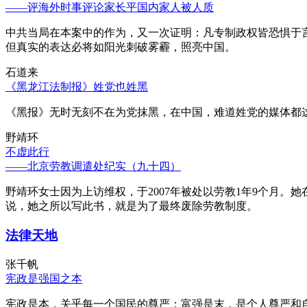
——评海外时事评论家长平国内家人被人质
中共当局在本案中的作为，又一次证明：凡专制政权皆恐惧于
但真实的表达必将如阳光刺破雾霾，照亮中国。
石道来
《黑龙江法制报》姓党也姓黑
《黑报》无时无刻不在为党抹黑，在中国，难道姓党的媒体都
野靖环
不虚此行
——北京劳教调遣处纪实（九十四）
野靖环女士因为上访维权，于2007年被处以劳教1年9个月
说，她之所以写此书，就是为了最终废除劳教制度。
法律天地
张千帆
宪政是强国之本
宪政是本，关乎每一个国民的尊严；富强是末，是个人尊严和