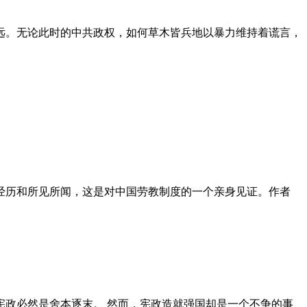
远。无论此时的中共政权，如何草木皆兵地以暴力维持着谎言，
泪经历和所见所闻，这是对中国劳教制度的一个亲身见证。作者
政必然是舍本逐末。 然而，宪政造就强国却是一个不争的事