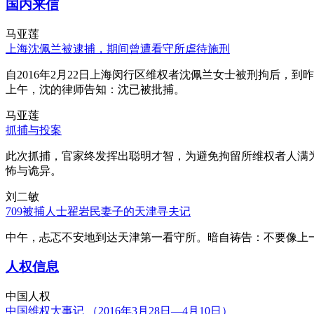
国内来信
马亚莲
上海沈佩兰被逮捕，期间曾遭看守所虐待施刑
自2016年2月22日上海闵行区维权者沈佩兰女士被刑拘后，到
上午，沈的律师告知：沈已被批捕。
马亚莲
抓捕与投案
此次抓捕，官家终发挥出聪明才智，为避免拘留所维权者人满
怖与诡异。
刘二敏
709被捕人士翟岩民妻子的天津寻夫记
中午，忐忑不安地到达天津第一看守所。暗自祷告：不要像上
人权信息
中国人权
中国维权大事记 （2016年3月28日—4月10日）