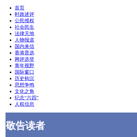
首页
时政述评
公民维权
社会民生
法律天地
人物报道
国内来信
香港普选
网评选登
青年视野
国际窗口
历史钩沉
思想争鸣
文化之角
纪念“六四”
人权信息
敬告读者