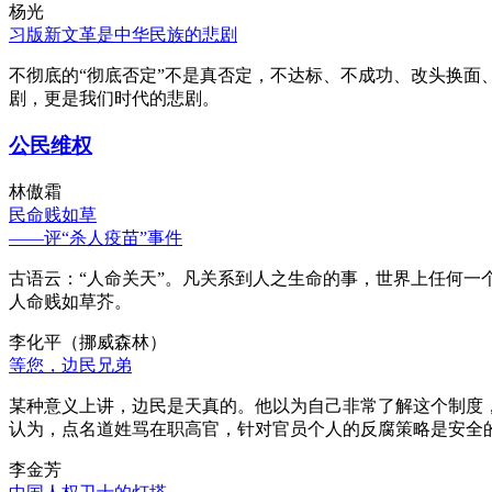
杨光
习版新文革是中华民族的悲剧
不彻底的“彻底否定”不是真否定，不达标、不成功、改头换面
剧，更是我们时代的悲剧。
公民维权
林傲霜
民命贱如草
——评“杀人疫苗”事件
古语云：“人命关天”。凡关系到人之生命的事，世界上任何一个
人命贱如草芥。
李化平（挪威森林）
等您，边民兄弟
某种意义上讲，边民是天真的。他以为自己非常了解这个制度
认为，点名道姓骂在职高官，针对官员个人的反腐策略是安全
李金芳