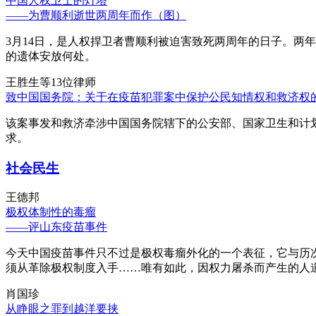
中国人权卫士的灯塔
——为曹顺利逝世两周年而作（图）
3月14日，是人权捍卫者曹顺利被迫害致死两周年的日子。两
的遗体安放何处。
王胜生等13位律师
致中国国务院：关于在疫苗犯罪案中保护公民知情权和救济权
该案事发和救济牵涉中国国务院辖下的公安部、国家卫生和计
求。
社会民生
王德邦
极权体制性的毒瘤
——评山东疫苗事件
今天中国疫苗事件只不过是极权毒瘤外化的一个表征，它与历
须从革除极权制度入手……唯有如此，因权力屠杀而产生的人
肖国珍
从睁眼之罪到越洋要挟