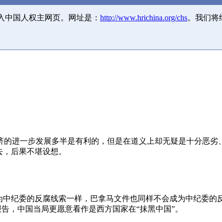
并入中国人权主网页。网址是：
http://www.hrichina.org/chs
。我们将
济的进一步发展多半是有利的，但是在道义上却无疑是十分恶劣
去，后果不堪设想。
成为中纪委的反腐线索一样，巴拿马文件也同样不会成为中纪委的
报告，中国当局更愿意看作是西方国家在“抹黑中国”。