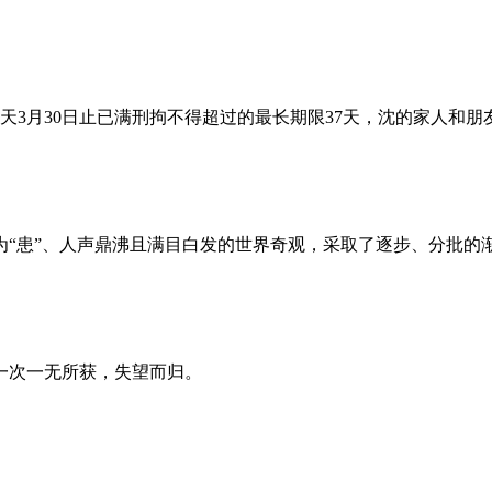
昨天3月30日止已满刑拘不得超过的最长期限37天，沈的家人和
为“患”、人声鼎沸且满目白发的世界奇观，采取了逐步、分批的
一次一无所获，失望而归。