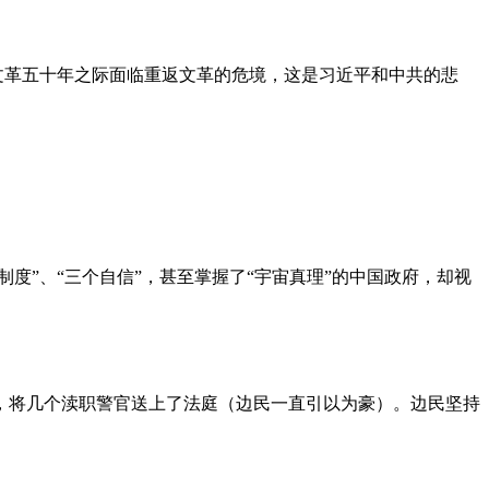
文革五十年之际面临重返文革的危境，这是习近平和中共的悲
度”、“三个自信”，甚至掌握了“宇宙真理”的中国政府，却视
，将几个渎职警官送上了法庭（边民一直引以为豪）。边民坚持