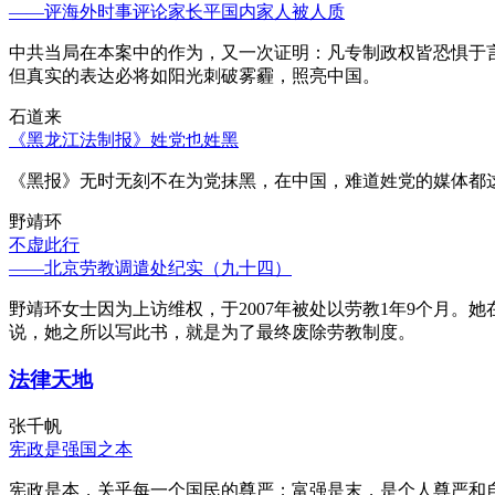
——评海外时事评论家长平国内家人被人质
中共当局在本案中的作为，又一次证明：凡专制政权皆恐惧于
但真实的表达必将如阳光刺破雾霾，照亮中国。
石道来
《黑龙江法制报》姓党也姓黑
《黑报》无时无刻不在为党抹黑，在中国，难道姓党的媒体都
野靖环
不虚此行
——北京劳教调遣处纪实（九十四）
野靖环女士因为上访维权，于2007年被处以劳教1年9个月
说，她之所以写此书，就是为了最终废除劳教制度。
法律天地
张千帆
宪政是强国之本
宪政是本，关乎每一个国民的尊严；富强是末，是个人尊严和