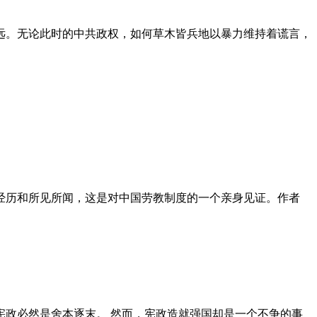
远。无论此时的中共政权，如何草木皆兵地以暴力维持着谎言，
泪经历和所见所闻，这是对中国劳教制度的一个亲身见证。作者
政必然是舍本逐末。 然而，宪政造就强国却是一个不争的事