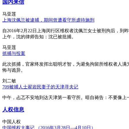
国内来信
马亚莲
上海沈佩兰被逮捕，期间曾遭看守所虐待施刑
自2016年2月22日上海闵行区维权者沈佩兰女士被刑拘后，到
上午，沈的律师告知：沈已被批捕。
马亚莲
抓捕与投案
此次抓捕，官家终发挥出聪明才智，为避免拘留所维权者人满
怖与诡异。
刘二敏
709被捕人士翟岩民妻子的天津寻夫记
中午，忐忑不安地到达天津第一看守所。暗自祷告：不要像上
人权信息
中国人权
中国维权大事记 （2016年3月28日—4月10日）