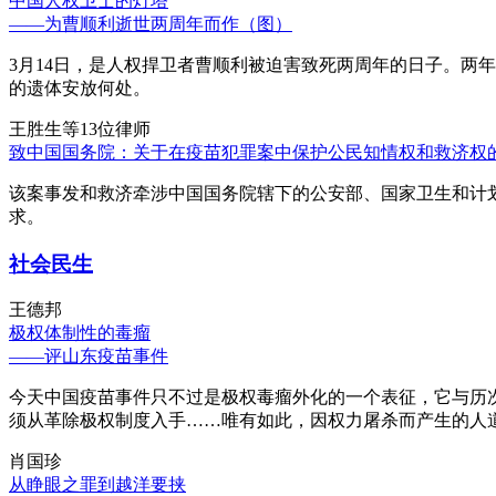
中国人权卫士的灯塔
——为曹顺利逝世两周年而作（图）
3月14日，是人权捍卫者曹顺利被迫害致死两周年的日子。两
的遗体安放何处。
王胜生等13位律师
致中国国务院：关于在疫苗犯罪案中保护公民知情权和救济权
该案事发和救济牵涉中国国务院辖下的公安部、国家卫生和计
求。
社会民生
王德邦
极权体制性的毒瘤
——评山东疫苗事件
今天中国疫苗事件只不过是极权毒瘤外化的一个表征，它与历
须从革除极权制度入手……唯有如此，因权力屠杀而产生的人
肖国珍
从睁眼之罪到越洋要挟