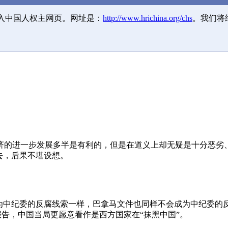
并入中国人权主网页。网址是：
http://www.hrichina.org/chs
。我们将
济的进一步发展多半是有利的，但是在道义上却无疑是十分恶劣
去，后果不堪设想。
成为中纪委的反腐线索一样，巴拿马文件也同样不会成为中纪委的
报告，中国当局更愿意看作是西方国家在“抹黑中国”。