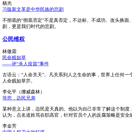
杨光
习版新文革是中华民族的悲剧
不彻底的“彻底否定”不是真否定，不达标、不成功、改头换面
剧，更是我们时代的悲剧。
公民维权
林傲霜
民命贱如草
——评“杀人疫苗”事件
古语云：“人命关天”。凡关系到人之生命的事，世界上任何一个
人命贱如草芥。
李化平（挪威森林）
等您，边民兄弟
某种意义上讲，边民是天真的。他以为自己非常了解这个制度
认为，点名道姓骂在职高官，针对官员个人的反腐策略是安全
李金芳