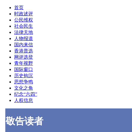
首页
时政述评
公民维权
社会民生
法律天地
人物报道
国内来信
香港普选
网评选登
青年视野
国际窗口
历史钩沉
思想争鸣
文化之角
纪念“六四”
人权信息
敬告读者