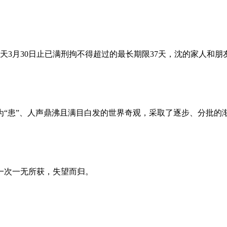
昨天3月30日止已满刑拘不得超过的最长期限37天，沈的家人和
为“患”、人声鼎沸且满目白发的世界奇观，采取了逐步、分批的
一次一无所获，失望而归。