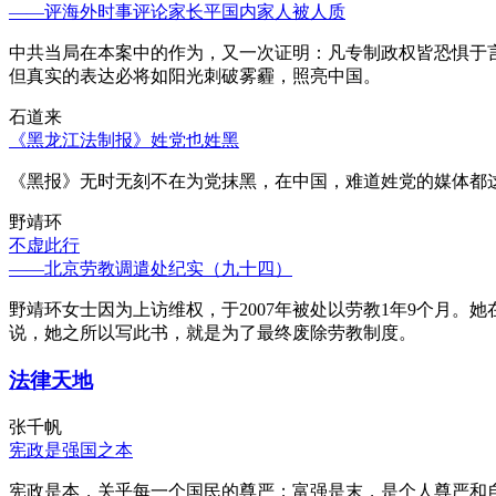
——评海外时事评论家长平国内家人被人质
中共当局在本案中的作为，又一次证明：凡专制政权皆恐惧于
但真实的表达必将如阳光刺破雾霾，照亮中国。
石道来
《黑龙江法制报》姓党也姓黑
《黑报》无时无刻不在为党抹黑，在中国，难道姓党的媒体都
野靖环
不虚此行
——北京劳教调遣处纪实（九十四）
野靖环女士因为上访维权，于2007年被处以劳教1年9个月
说，她之所以写此书，就是为了最终废除劳教制度。
法律天地
张千帆
宪政是强国之本
宪政是本，关乎每一个国民的尊严；富强是末，是个人尊严和