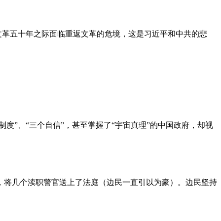
文革五十年之际面临重返文革的危境，这是习近平和中共的悲
度”、“三个自信”，甚至掌握了“宇宙真理”的中国政府，却视
，将几个渎职警官送上了法庭（边民一直引以为豪）。边民坚持