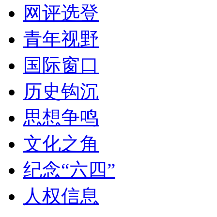
网评选登
青年视野
国际窗口
历史钩沉
思想争鸣
文化之角
纪念“六四”
人权信息