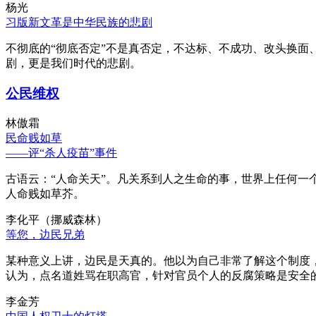
杨光
习版新文革是中华民族的悲剧
不彻底的“彻底否定”不是真否定，不达标、不成功、改头换面
剧，更是我们时代的悲剧。
公民维权
林傲霜
民命贱如草
——评“杀人疫苗”事件
古语云：“人命关天”。凡关系到人之生命的事，世界上任何一个
人命贱如草芥。
李化平（挪威森林）
等您，边民兄弟
某种意义上讲，边民是天真的。他以为自己非常了解这个制度
认为，点名道姓骂在职高官，针对官员个人的反腐策略是安全
李金芳