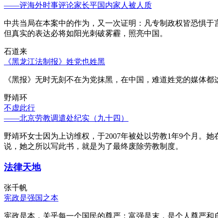
——评海外时事评论家长平国内家人被人质
中共当局在本案中的作为，又一次证明：凡专制政权皆恐惧于
但真实的表达必将如阳光刺破雾霾，照亮中国。
石道来
《黑龙江法制报》姓党也姓黑
《黑报》无时无刻不在为党抹黑，在中国，难道姓党的媒体都
野靖环
不虚此行
——北京劳教调遣处纪实（九十四）
野靖环女士因为上访维权，于2007年被处以劳教1年9个月
说，她之所以写此书，就是为了最终废除劳教制度。
法律天地
张千帆
宪政是强国之本
宪政是本，关乎每一个国民的尊严；富强是末，是个人尊严和