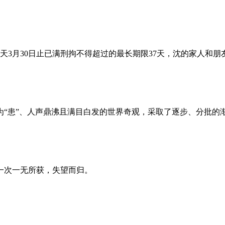
昨天3月30日止已满刑拘不得超过的最长期限37天，沈的家人和
为“患”、人声鼎沸且满目白发的世界奇观，采取了逐步、分批的
一次一无所获，失望而归。