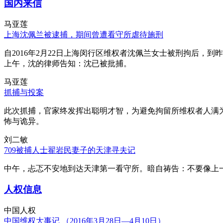
国内来信
马亚莲
上海沈佩兰被逮捕，期间曾遭看守所虐待施刑
自2016年2月22日上海闵行区维权者沈佩兰女士被刑拘后，到
上午，沈的律师告知：沈已被批捕。
马亚莲
抓捕与投案
此次抓捕，官家终发挥出聪明才智，为避免拘留所维权者人满
怖与诡异。
刘二敏
709被捕人士翟岩民妻子的天津寻夫记
中午，忐忑不安地到达天津第一看守所。暗自祷告：不要像上
人权信息
中国人权
中国维权大事记 （2016年3月28日—4月10日）