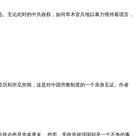
远。无论此时的中共政权，如何草木皆兵地以暴力维持着谎言，
泪经历和所见所闻，这是对中国劳教制度的一个亲身见证。作者
政必然是舍本逐末。 然而，宪政造就强国却是一个不争的事