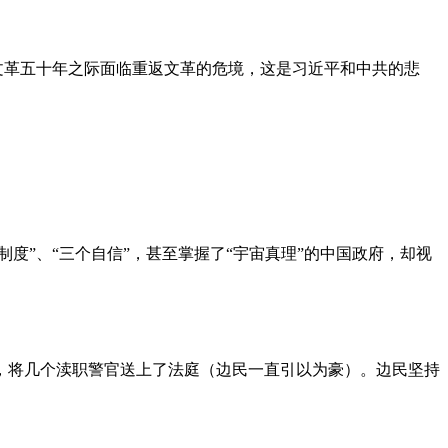
文革五十年之际面临重返文革的危境，这是习近平和中共的悲
度”、“三个自信”，甚至掌握了“宇宙真理”的中国政府，却视
，将几个渎职警官送上了法庭（边民一直引以为豪）。边民坚持