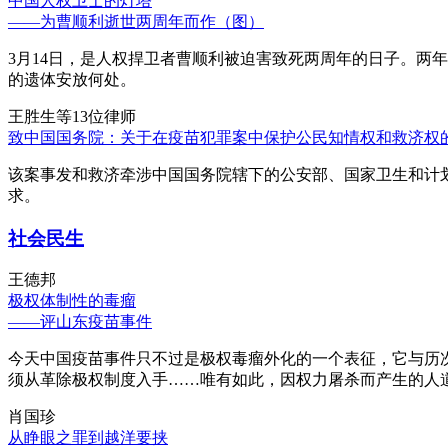
中国人权卫士的灯塔
——为曹顺利逝世两周年而作（图）
3月14日，是人权捍卫者曹顺利被迫害致死两周年的日子。两
的遗体安放何处。
王胜生等13位律师
致中国国务院：关于在疫苗犯罪案中保护公民知情权和救济权
该案事发和救济牵涉中国国务院辖下的公安部、国家卫生和计
求。
社会民生
王德邦
极权体制性的毒瘤
——评山东疫苗事件
今天中国疫苗事件只不过是极权毒瘤外化的一个表征，它与历
须从革除极权制度入手……唯有如此，因权力屠杀而产生的人
肖国珍
从睁眼之罪到越洋要挟