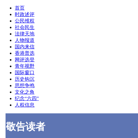
首页
时政述评
公民维权
社会民生
法律天地
人物报道
国内来信
香港普选
网评选登
青年视野
国际窗口
历史钩沉
思想争鸣
文化之角
纪念“六四”
人权信息
敬告读者