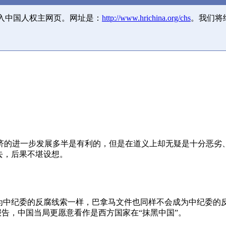
并入中国人权主网页。网址是：
http://www.hrichina.org/chs
。我们将
济的进一步发展多半是有利的，但是在道义上却无疑是十分恶劣
去，后果不堪设想。
成为中纪委的反腐线索一样，巴拿马文件也同样不会成为中纪委的
报告，中国当局更愿意看作是西方国家在“抹黑中国”。