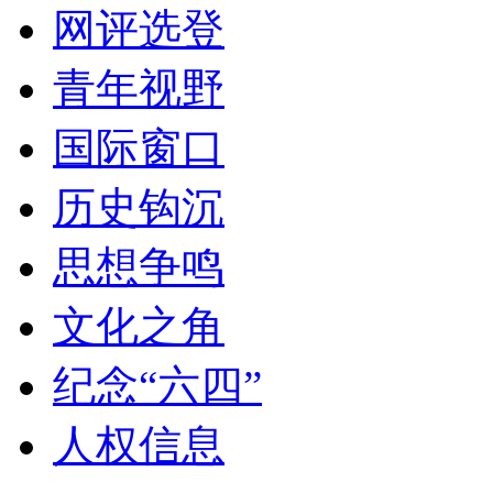
网评选登
青年视野
国际窗口
历史钩沉
思想争鸣
文化之角
纪念“六四”
人权信息