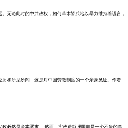
远。无论此时的中共政权，如何草木皆兵地以暴力维持着谎言，
泪经历和所见所闻，这是对中国劳教制度的一个亲身见证。作者
政必然是舍本逐末。 然而，宪政造就强国却是一个不争的事