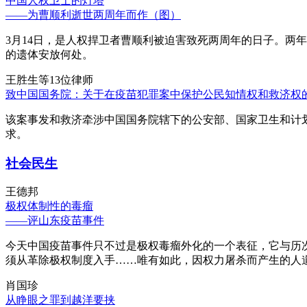
中国人权卫士的灯塔
——为曹顺利逝世两周年而作（图）
3月14日，是人权捍卫者曹顺利被迫害致死两周年的日子。两
的遗体安放何处。
王胜生等13位律师
致中国国务院：关于在疫苗犯罪案中保护公民知情权和救济权
该案事发和救济牵涉中国国务院辖下的公安部、国家卫生和计
求。
社会民生
王德邦
极权体制性的毒瘤
——评山东疫苗事件
今天中国疫苗事件只不过是极权毒瘤外化的一个表征，它与历
须从革除极权制度入手……唯有如此，因权力屠杀而产生的人
肖国珍
从睁眼之罪到越洋要挟