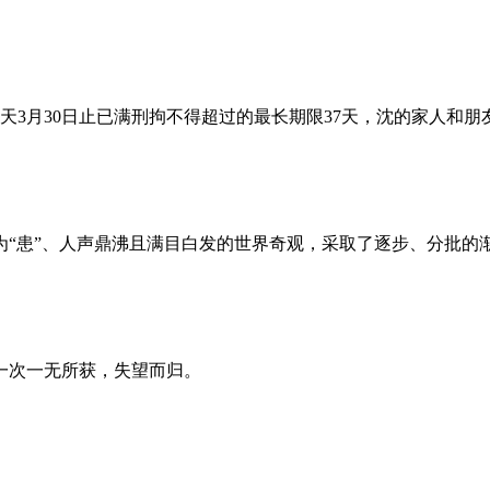
昨天3月30日止已满刑拘不得超过的最长期限37天，沈的家人和
为“患”、人声鼎沸且满目白发的世界奇观，采取了逐步、分批的
一次一无所获，失望而归。