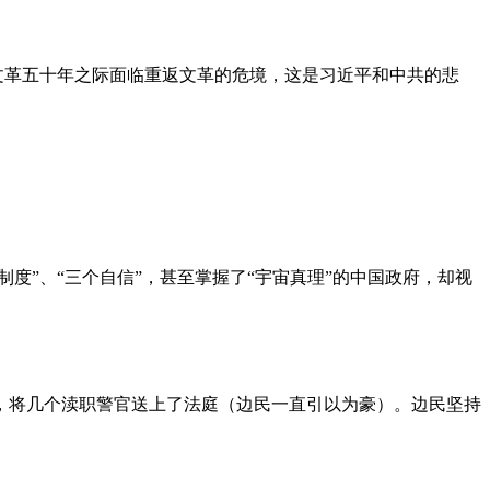
文革五十年之际面临重返文革的危境，这是习近平和中共的悲
度”、“三个自信”，甚至掌握了“宇宙真理”的中国政府，却视
，将几个渎职警官送上了法庭（边民一直引以为豪）。边民坚持