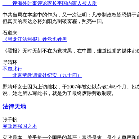
——评海外时事评论家长平国内家人被人质
中共当局在本案中的作为，又一次证明：凡专制政权皆恐惧于
但真实的表达必将如阳光刺破雾霾，照亮中国。
石道来
《黑龙江法制报》姓党也姓黑
《黑报》无时无刻不在为党抹黑，在中国，难道姓党的媒体都
野靖环
不虚此行
——北京劳教调遣处纪实（九十四）
野靖环女士因为上访维权，于2007年被处以劳教1年9个月
说，她之所以写此书，就是为了最终废除劳教制度。
法律天地
张千帆
宪政是强国之本
宪政是本，关乎每一个国民的尊严；富强是末，是个人尊严和