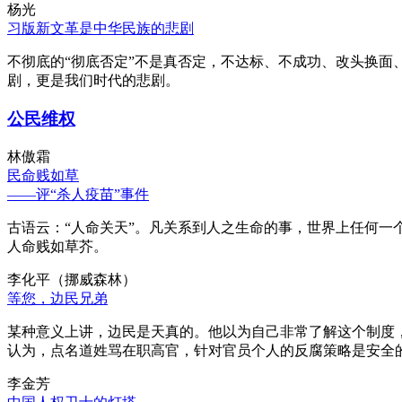
杨光
习版新文革是中华民族的悲剧
不彻底的“彻底否定”不是真否定，不达标、不成功、改头换面
剧，更是我们时代的悲剧。
公民维权
林傲霜
民命贱如草
——评“杀人疫苗”事件
古语云：“人命关天”。凡关系到人之生命的事，世界上任何一个
人命贱如草芥。
李化平（挪威森林）
等您，边民兄弟
某种意义上讲，边民是天真的。他以为自己非常了解这个制度
认为，点名道姓骂在职高官，针对官员个人的反腐策略是安全
李金芳