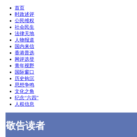
首页
时政述评
公民维权
社会民生
法律天地
人物报道
国内来信
香港普选
网评选登
青年视野
国际窗口
历史钩沉
思想争鸣
文化之角
纪念“六四”
人权信息
敬告读者