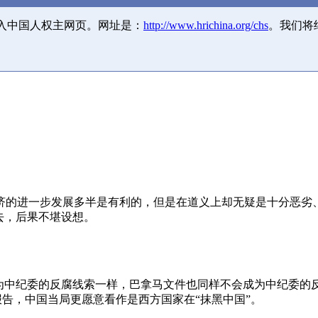
并入中国人权主网页。网址是：
http://www.hrichina.org/chs
。我们将
济的进一步发展多半是有利的，但是在道义上却无疑是十分恶劣
去，后果不堪设想。
成为中纪委的反腐线索一样，巴拿马文件也同样不会成为中纪委的
报告，中国当局更愿意看作是西方国家在“抹黑中国”。