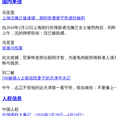
国内来信
马亚莲
上海沈佩兰被逮捕，期间曾遭看守所虐待施刑
自2016年2月22日上海闵行区维权者沈佩兰女士被刑拘后，到
上午，沈的律师告知：沈已被批捕。
马亚莲
抓捕与投案
此次抓捕，官家终发挥出聪明才智，为避免拘留所维权者人满
怖与诡异。
刘二敏
709被捕人士翟岩民妻子的天津寻夫记
中午，忐忑不安地到达天津第一看守所。暗自祷告：不要像上
人权信息
中国人权
中国维权大事记 （2016年3月28日—4月10日）