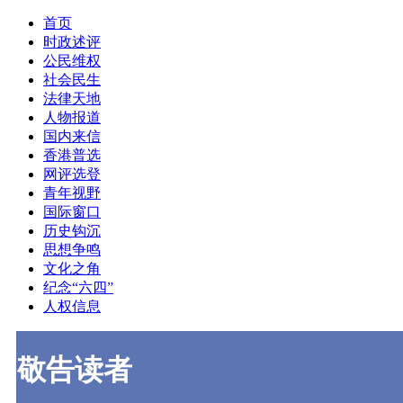
首页
时政述评
公民维权
社会民生
法律天地
人物报道
国内来信
香港普选
网评选登
青年视野
国际窗口
历史钩沉
思想争鸣
文化之角
纪念“六四”
人权信息
敬告读者