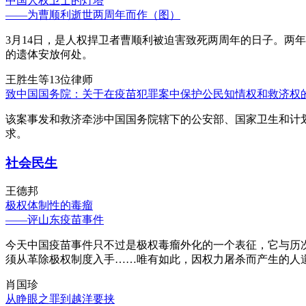
中国人权卫士的灯塔
——为曹顺利逝世两周年而作（图）
3月14日，是人权捍卫者曹顺利被迫害致死两周年的日子。两
的遗体安放何处。
王胜生等13位律师
致中国国务院：关于在疫苗犯罪案中保护公民知情权和救济权
该案事发和救济牵涉中国国务院辖下的公安部、国家卫生和计
求。
社会民生
王德邦
极权体制性的毒瘤
——评山东疫苗事件
今天中国疫苗事件只不过是极权毒瘤外化的一个表征，它与历
须从革除极权制度入手……唯有如此，因权力屠杀而产生的人
肖国珍
从睁眼之罪到越洋要挟