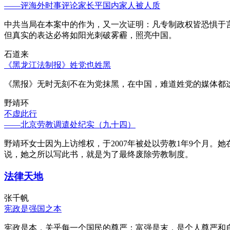
——评海外时事评论家长平国内家人被人质
中共当局在本案中的作为，又一次证明：凡专制政权皆恐惧于
但真实的表达必将如阳光刺破雾霾，照亮中国。
石道来
《黑龙江法制报》姓党也姓黑
《黑报》无时无刻不在为党抹黑，在中国，难道姓党的媒体都
野靖环
不虚此行
——北京劳教调遣处纪实（九十四）
野靖环女士因为上访维权，于2007年被处以劳教1年9个月
说，她之所以写此书，就是为了最终废除劳教制度。
法律天地
张千帆
宪政是强国之本
宪政是本，关乎每一个国民的尊严；富强是末，是个人尊严和