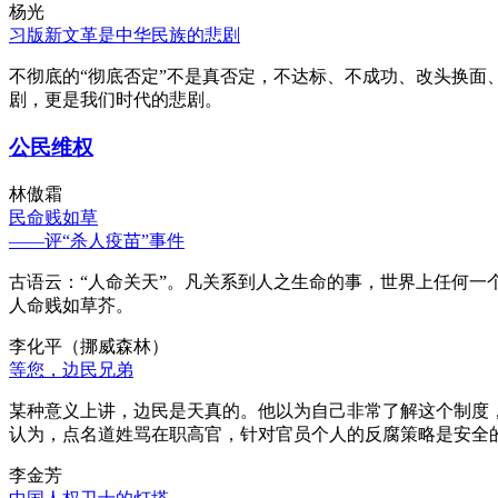
杨光
习版新文革是中华民族的悲剧
不彻底的“彻底否定”不是真否定，不达标、不成功、改头换面
剧，更是我们时代的悲剧。
公民维权
林傲霜
民命贱如草
——评“杀人疫苗”事件
古语云：“人命关天”。凡关系到人之生命的事，世界上任何一个
人命贱如草芥。
李化平（挪威森林）
等您，边民兄弟
某种意义上讲，边民是天真的。他以为自己非常了解这个制度
认为，点名道姓骂在职高官，针对官员个人的反腐策略是安全
李金芳