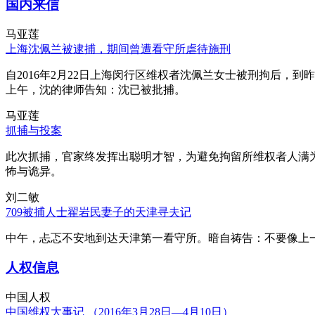
国内来信
马亚莲
上海沈佩兰被逮捕，期间曾遭看守所虐待施刑
自2016年2月22日上海闵行区维权者沈佩兰女士被刑拘后，到
上午，沈的律师告知：沈已被批捕。
马亚莲
抓捕与投案
此次抓捕，官家终发挥出聪明才智，为避免拘留所维权者人满
怖与诡异。
刘二敏
709被捕人士翟岩民妻子的天津寻夫记
中午，忐忑不安地到达天津第一看守所。暗自祷告：不要像上
人权信息
中国人权
中国维权大事记 （2016年3月28日—4月10日）