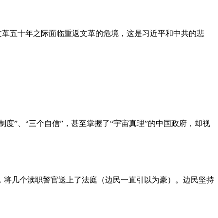
文革五十年之际面临重返文革的危境，这是习近平和中共的悲
度”、“三个自信”，甚至掌握了“宇宙真理”的中国政府，却视
，将几个渎职警官送上了法庭（边民一直引以为豪）。边民坚持