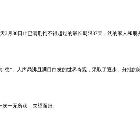
昨天3月30日止已满刑拘不得超过的最长期限37天，沈的家人和
为“患”、人声鼎沸且满目白发的世界奇观，采取了逐步、分批的
一次一无所获，失望而归。