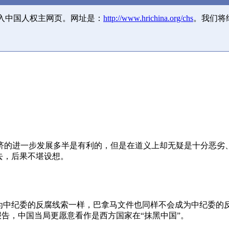
并入中国人权主网页。网址是：
http://www.hrichina.org/chs
。我们将
济的进一步发展多半是有利的，但是在道义上却无疑是十分恶劣
去，后果不堪设想。
成为中纪委的反腐线索一样，巴拿马文件也同样不会成为中纪委的
报告，中国当局更愿意看作是西方国家在“抹黑中国”。