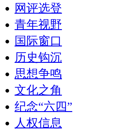
网评选登
青年视野
国际窗口
历史钩沉
思想争鸣
文化之角
纪念“六四”
人权信息