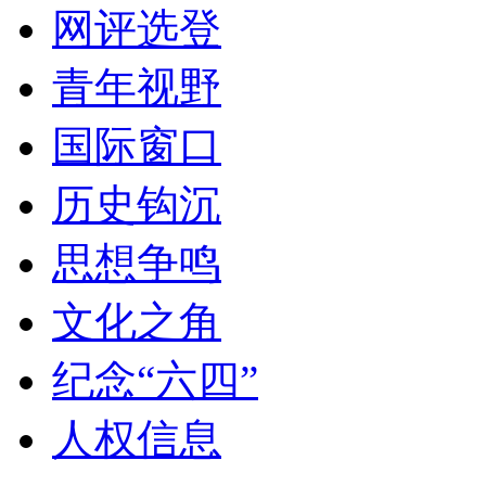
网评选登
青年视野
国际窗口
历史钩沉
思想争鸣
文化之角
纪念“六四”
人权信息