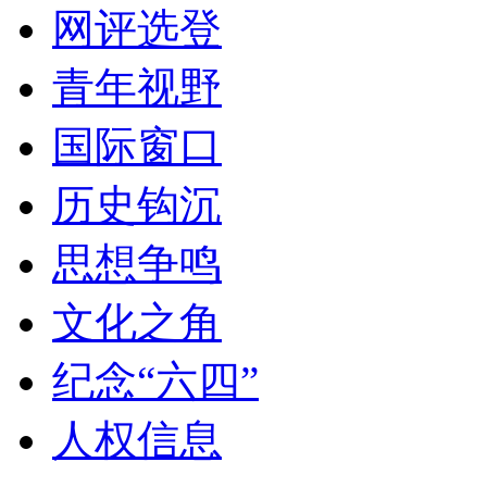
网评选登
青年视野
国际窗口
历史钩沉
思想争鸣
文化之角
纪念“六四”
人权信息