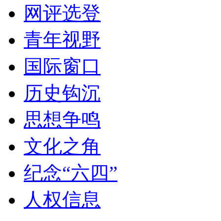
网评选登
青年视野
国际窗口
历史钩沉
思想争鸣
文化之角
纪念“六四”
人权信息