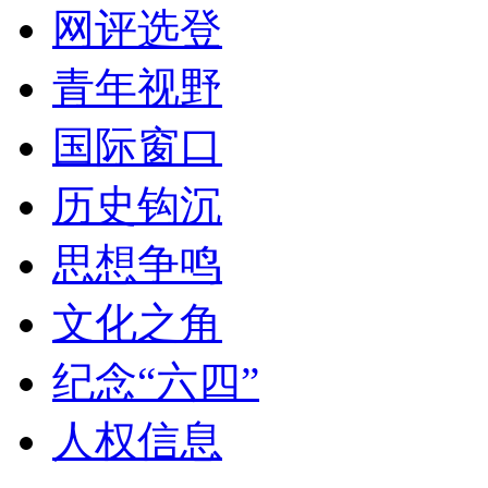
网评选登
青年视野
国际窗口
历史钩沉
思想争鸣
文化之角
纪念“六四”
人权信息