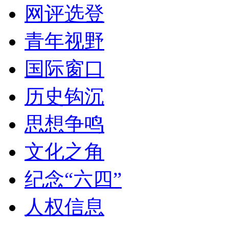
网评选登
青年视野
国际窗口
历史钩沉
思想争鸣
文化之角
纪念“六四”
人权信息