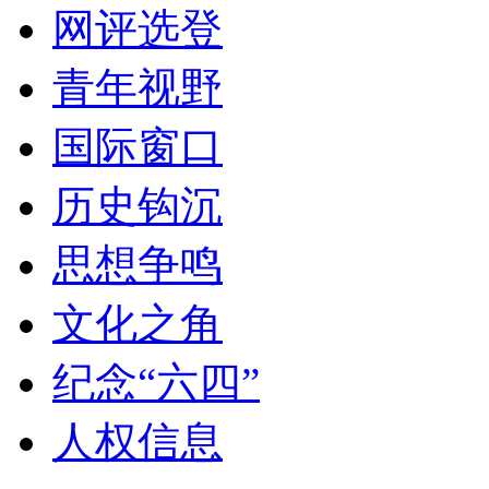
网评选登
青年视野
国际窗口
历史钩沉
思想争鸣
文化之角
纪念“六四”
人权信息