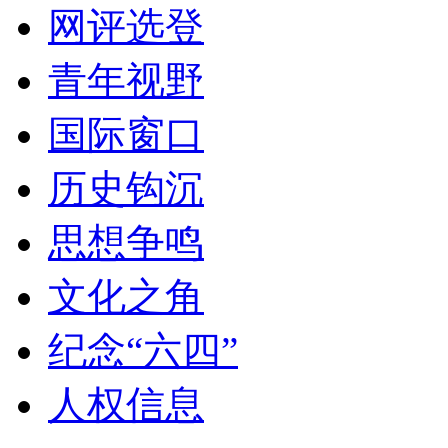
网评选登
青年视野
国际窗口
历史钩沉
思想争鸣
文化之角
纪念“六四”
人权信息