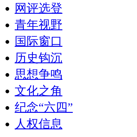
网评选登
青年视野
国际窗口
历史钩沉
思想争鸣
文化之角
纪念“六四”
人权信息