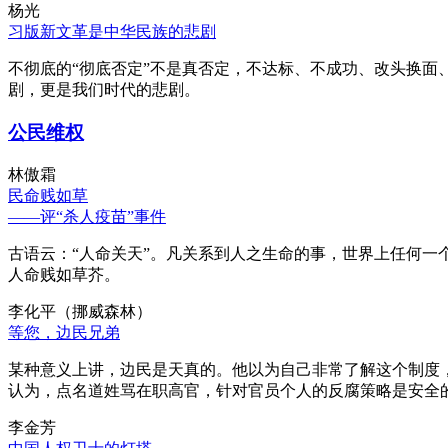
杨光
习版新文革是中华民族的悲剧
不彻底的“彻底否定”不是真否定，不达标、不成功、改头换面
剧，更是我们时代的悲剧。
公民维权
林傲霜
民命贱如草
——评“杀人疫苗”事件
古语云：“人命关天”。凡关系到人之生命的事，世界上任何一个
人命贱如草芥。
李化平（挪威森林）
等您，边民兄弟
某种意义上讲，边民是天真的。他以为自己非常了解这个制度
认为，点名道姓骂在职高官，针对官员个人的反腐策略是安全
李金芳