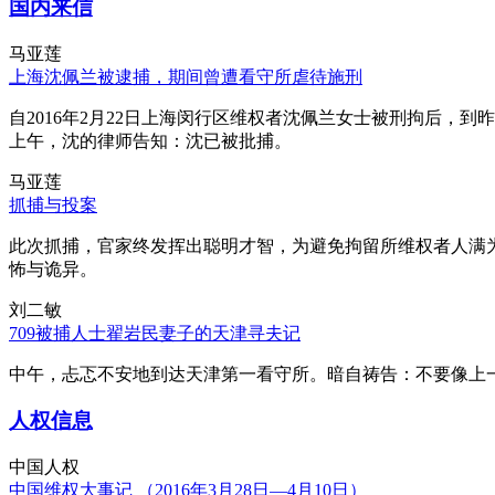
国内来信
马亚莲
上海沈佩兰被逮捕，期间曾遭看守所虐待施刑
自2016年2月22日上海闵行区维权者沈佩兰女士被刑拘后，到
上午，沈的律师告知：沈已被批捕。
马亚莲
抓捕与投案
此次抓捕，官家终发挥出聪明才智，为避免拘留所维权者人满
怖与诡异。
刘二敏
709被捕人士翟岩民妻子的天津寻夫记
中午，忐忑不安地到达天津第一看守所。暗自祷告：不要像上
人权信息
中国人权
中国维权大事记 （2016年3月28日—4月10日）