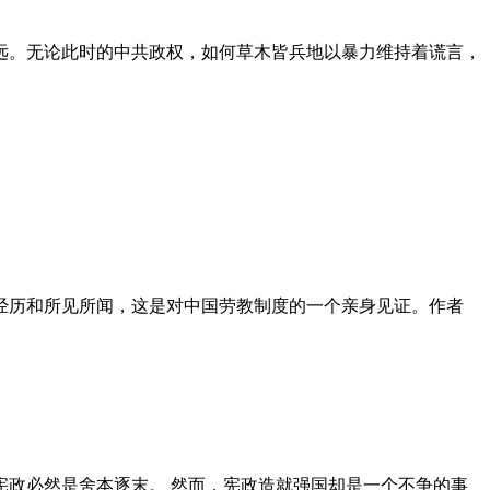
远。无论此时的中共政权，如何草木皆兵地以暴力维持着谎言，
泪经历和所见所闻，这是对中国劳教制度的一个亲身见证。作者
政必然是舍本逐末。 然而，宪政造就强国却是一个不争的事