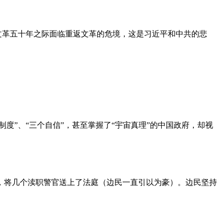
文革五十年之际面临重返文革的危境，这是习近平和中共的悲
度”、“三个自信”，甚至掌握了“宇宙真理”的中国政府，却视
，将几个渎职警官送上了法庭（边民一直引以为豪）。边民坚持