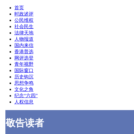
首页
时政述评
公民维权
社会民生
法律天地
人物报道
国内来信
香港普选
网评选登
青年视野
国际窗口
历史钩沉
思想争鸣
文化之角
纪念“六四”
人权信息
敬告读者