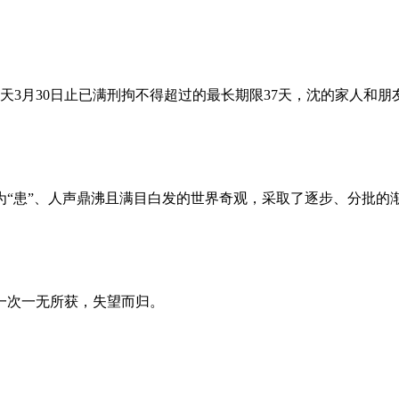
昨天3月30日止已满刑拘不得超过的最长期限37天，沈的家人和
为“患”、人声鼎沸且满目白发的世界奇观，采取了逐步、分批的
一次一无所获，失望而归。