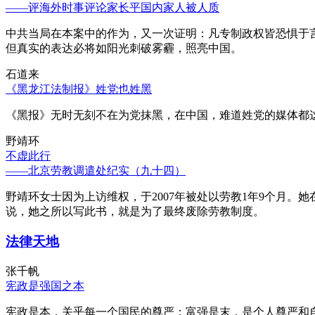
——评海外时事评论家长平国内家人被人质
中共当局在本案中的作为，又一次证明：凡专制政权皆恐惧于
但真实的表达必将如阳光刺破雾霾，照亮中国。
石道来
《黑龙江法制报》姓党也姓黑
《黑报》无时无刻不在为党抹黑，在中国，难道姓党的媒体都
野靖环
不虚此行
——北京劳教调遣处纪实（九十四）
野靖环女士因为上访维权，于2007年被处以劳教1年9个月
说，她之所以写此书，就是为了最终废除劳教制度。
法律天地
张千帆
宪政是强国之本
宪政是本，关乎每一个国民的尊严；富强是末，是个人尊严和