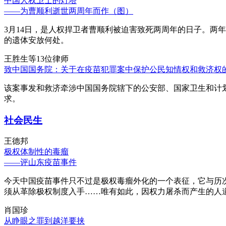
中国人权卫士的灯塔
——为曹顺利逝世两周年而作（图）
3月14日，是人权捍卫者曹顺利被迫害致死两周年的日子。两
的遗体安放何处。
王胜生等13位律师
致中国国务院：关于在疫苗犯罪案中保护公民知情权和救济权
该案事发和救济牵涉中国国务院辖下的公安部、国家卫生和计
求。
社会民生
王德邦
极权体制性的毒瘤
——评山东疫苗事件
今天中国疫苗事件只不过是极权毒瘤外化的一个表征，它与历
须从革除极权制度入手……唯有如此，因权力屠杀而产生的人
肖国珍
从睁眼之罪到越洋要挟