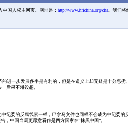
并入中国人权主网页。网址是：
http://www.hrichina.org/chs
。我们将
济的进一步发展多半是有利的，但是在道义上却无疑是十分恶劣
去，后果不堪设想。
成为中纪委的反腐线索一样，巴拿马文件也同样不会成为中纪委的
报告，中国当局更愿意看作是西方国家在“抹黑中国”。